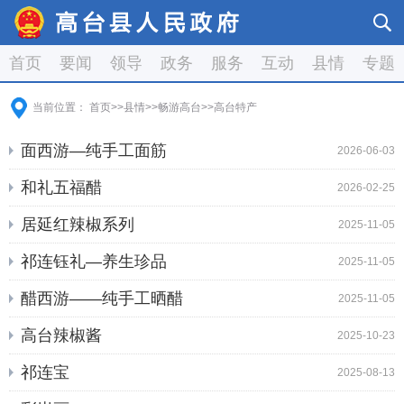
首页
要闻
领导
政务
服务
互动
县情
专题
当前位置：
首页
>>
县情
>>
畅游高台
>>
高台特产
面西游—纯手工面筋
2026-06-03
和礼五福醋
2026-02-25
居延红辣椒系列
2025-11-05
祁连钰礼—养生珍品
2025-11-05
醋西游——纯手工晒醋
2025-11-05
高台辣椒酱
2025-10-23
祁连宝
2025-08-13