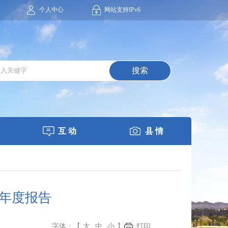
个人中心
网站支持IPv6
搜索
互 动
县 情
作年度报告
字体：【
大
中
小
】
打印