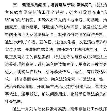
三、 营造法治氛围，培育遵法守法“新风尚”。
将法治
宣传教育贯穿信访工作全过程，努力引导群众由“信
访”向“信法”转变。围绕农村常见的土地承包、宅基地、婚
姻家庭、赡养继承、环境保护等法律问题，以及信访过程
中的违法行为及其法律后果，制作通俗易懂的宣传资料，
通过“大喇叭”广播、宣传栏、法治文化墙、文艺演出等多种
宣传形式，开展靶向式普法，增强群众守法用法意识。 选
取正反两方面的典型案例，特别是依法维权成功和违法上
访受处理的案例，进行深入解读和宣传，用身边事教育身
边人，明确法律底线，引导群众依法、理性、有序表达诉
求。 结合美丽乡村建设，融入法治元素，打造法治广场、
法治长廊等阵地，开展“民主法治示范村”创建活动，营造办
事依法、遇事找法、解决问题用法、化解矛盾靠法的良好
社会氛围。
通过一系列法治化探索与实践，南华镇信访工作秩序