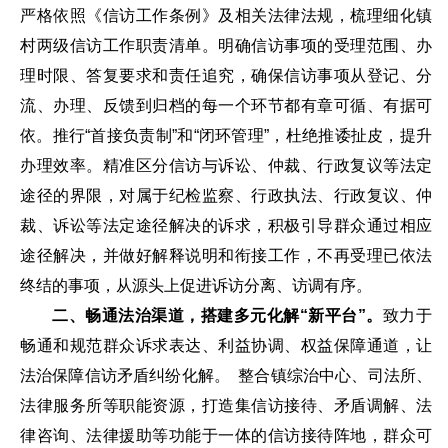
严格依照《信访工作条例》及相关法律法规，梳理细化镇
村两级信访工作职责清单。明确信访事项的受理范围、办
理时限、答复要求和责任追究，确保信访事项从登记、分
流、办理、反馈到归档的每一个环节都有章可循、有据可
依。推行“首接负责制”和“闭环管理”，杜绝推诿扯皮，提升
办理效率。精准区分信访与诉讼、仲裁、行政复议等法定
途径的界限，对属于纪检监察、行政执法、行政复议、仲
裁、诉讼等法定途径解决的诉求，积极引导群众通过相应
途径解决，并做好解释说明和衔接工作，不再受理已依法
终结的事项，从源头上促进诉访分离、访调有序。
二、畅通法治渠道，搭建多元化解“新平台”。
致力于
畅通和规范群众诉求表达、利益协调、权益保障通道，让
法治保障信访矛盾纠纷化解。 整合镇综治中心、司法所、
法律服务所等职能资源，打造集信访接待、矛盾调解、法
律咨询、法律援助等功能于一体的信访接待阵地，群众可