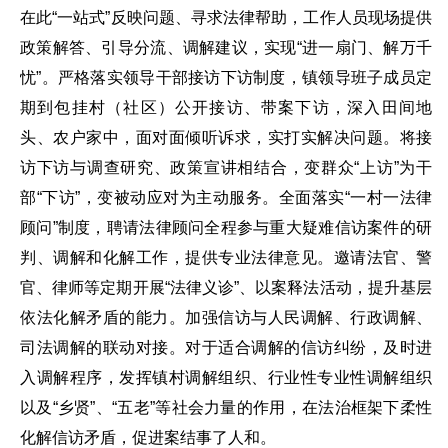
在此“一站式”反映问题、寻求法律帮助，工作人员现场提供
政策解答、引导分流、调解建议，实现“进一扇门、解万千
忧”。严格落实领导干部接访下访制度，镇领导班子成员定
期到包挂村（社区）公开接访、带案下访，深入田间地
头、农户家中，面对面倾听诉求，实打实解决问题。将接
访下访与调查研究、政策宣讲相结合，变群众“上访”为干
部“下访”，变被动应对为主动服务。全面落实“一村一法律
顾问”制度，聘请法律顾问全程参与重大疑难信访案件的研
判、调解和化解工作，提供专业法律意见。邀请法官、警
官、律师等定期开展“法律义诊”、以案释法活动，提升基层
依法化解矛盾的能力。加强信访与人民调解、行政调解、
司法调解的联动对接。对于适合调解的信访纠纷，及时进
入调解程序，发挥镇村调解组织、行业性专业性调解组织
以及“乡贤”、“五老”等社会力量的作用，在法治框架下柔性
化解信访矛盾，促进案结事了人和。